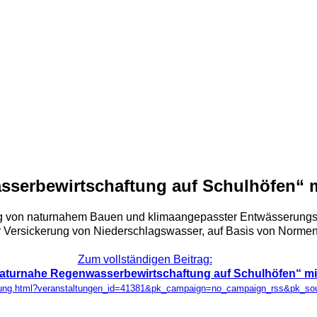
sserbewirtschaftung auf Schulhöfen“ 
dung von naturnahem Bauen und klimaangepasster Entwässerung
Versickerung von Niederschlagswasser, auf Basis von Normen und
Zum vollständigen Beitrag:
Naturnahe Regenwasserbewirtschaftung auf Schulhöfen“ mi
taltung.html?veranstaltungen_id=41381&pk_campaign=no_campaign_rss&pk_s