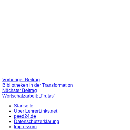
Beitragsnavigation
Vorheriger
Vorheriger Beitrag
Beitrag:
Bibliotheken in der Transformation
Nächster
Nächster Beitrag
Beitrag
Wortschatzarbeit: „Frutas“
Startseite
Über LehrerLinks.net
paed24.de
Datenschutzerklärung
Impressum