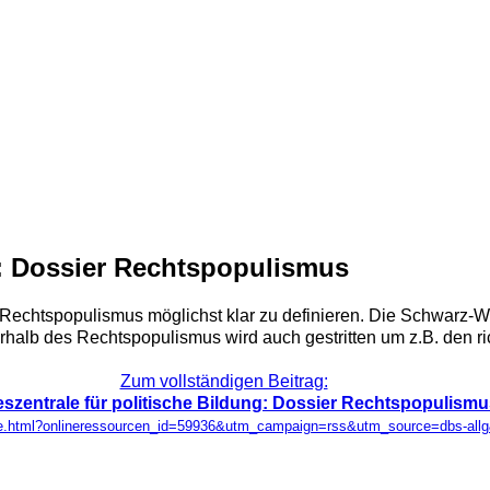
g: Dossier Rechtspopulismus
Rechtspopulismus möglichst klar zu definieren. Die Schwarz-Wei
erhalb des Rechtspopulismus wird auch gestritten um z.B. den ric
Zum vollständigen Beitrag:
szentrale für politische Bildung: Dossier Rechtspopulism
urce.html?onlineressourcen_id=59936&utm_campaign=rss&utm_source=dbs-a