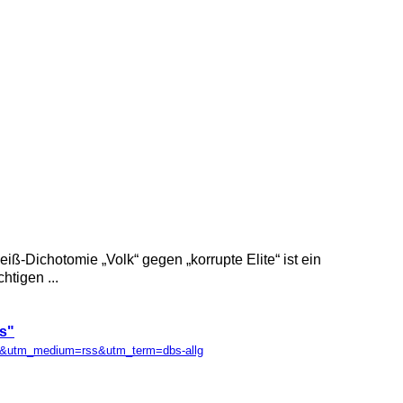
ß-Dichotomie „Volk“ gegen „korrupte Elite“ ist ein
htigen ...
us"
llg&utm_medium=rss&utm_term=dbs-allg