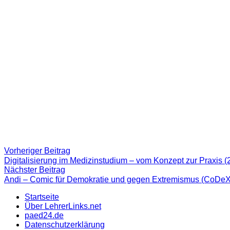
Beitragsnavigation
Vorheriger
Vorheriger Beitrag
Beitrag:
Digitalisierung im Medizinstudium – vom Konzept zur Praxis
Nächster
Nächster Beitrag
Beitrag
Andi – Comic für Demokratie und gegen Extremismus (CoDeX
Startseite
Über LehrerLinks.net
paed24.de
Datenschutzerklärung