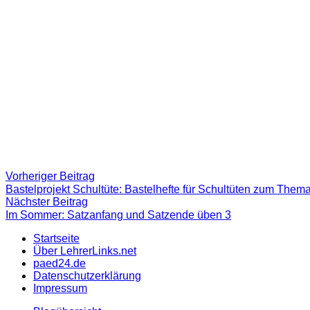
Beitragsnavigation
Vorheriger
Vorheriger Beitrag
Beitrag:
Bastelprojekt Schultüte: Bastelhefte für Schultüten zum Thema
Nächster
Nächster Beitrag
Beitrag
Im Sommer: Satzanfang und Satzende üben 3
Startseite
Über LehrerLinks.net
paed24.de
Datenschutzerklärung
Impressum