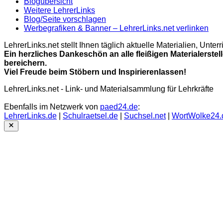
Blogübersicht
Weitere LehrerLinks
Blog/Seite vorschlagen
Werbegrafiken & Banner – LehrerLinks.net verlinken
LehrerLinks.net stellt Ihnen täglich aktuelle Materialien, Unt
Ein herzliches Dankeschön an alle fleißigen Materialerstel
bereichern.
Viel Freude beim Stöbern und Inspirierenlassen!
LehrerLinks.net - Link- und Materialsammlung für Lehrkräfte
Ebenfalls im Netzwerk von
paed24.de
:
LehrerLinks.de
|
Schulraetsel.de
|
Suchsel.net
|
WortWolke24.
Close