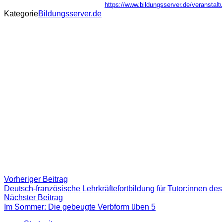
https://www.bildungsserver.de/verans
Kategorie
Bildungsserver.de
Beitragsnavigation
Vorheriger
Vorheriger Beitrag
Beitrag:
Deutsch-französische Lehrkräftefortbildung für Tutor:innen de
Nächster
Nächster Beitrag
Beitrag
Im Sommer: Die gebeugte Verbform üben 5