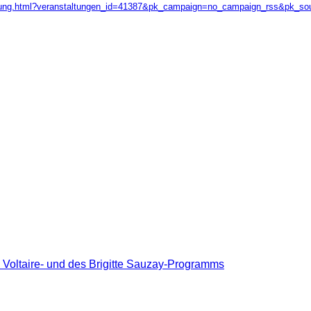
taltung.html?veranstaltungen_id=41387&pk_campaign=no_campaign_rss&pk_s
s Voltaire- und des Brigitte Sauzay-Programms