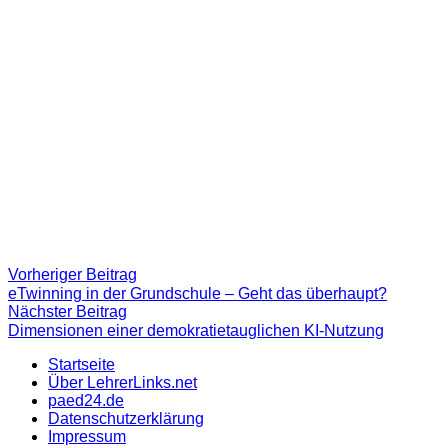
Beitragsnavigation
Vorheriger
Vorheriger Beitrag
Beitrag:
eTwinning in der Grundschule – Geht das überhaupt?
Nächster
Nächster Beitrag
Beitrag
Dimensionen einer demokratietauglichen KI-Nutzung
Startseite
Über LehrerLinks.net
paed24.de
Datenschutzerklärung
Impressum