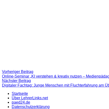
Beitragsnavigation
Vorheriger
Vorheriger Beitrag
Beitrag:
Online-Seminar „KI verstehen & kreativ nutzen – Medienpädag
Nächster
Nächster Beitrag
Beitrag
Digitaler Fachtag: Junge Menschen mit Fluchterfahrung am 
Startseite
Über LehrerLinks.net
paed24.de
Datenschutzerklärung