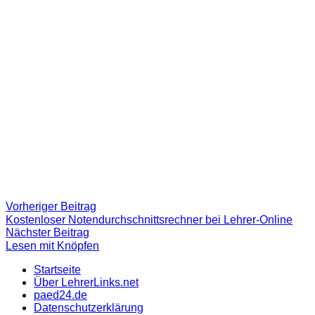
Beitragsnavigation
Vorheriger
Vorheriger Beitrag
Beitrag:
Kostenloser Notendurchschnittsrechner bei Lehrer-Online
Nächster
Nächster Beitrag
Beitrag
Lesen mit Knöpfen
Startseite
Über LehrerLinks.net
paed24.de
Datenschutzerklärung