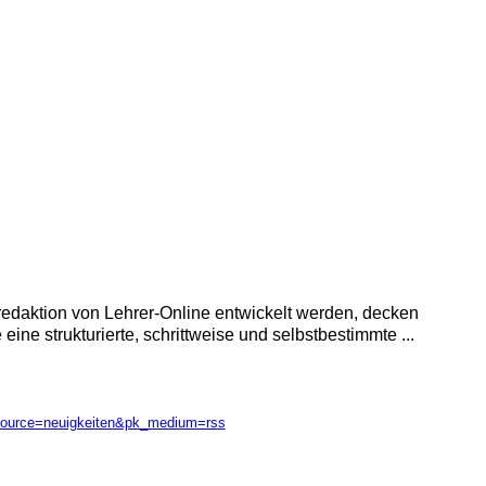
hredaktion von Lehrer-Online entwickelt werden, decken
ine strukturierte, schrittweise und selbstbestimmte ...
_source=neuigkeiten&pk_medium=rss