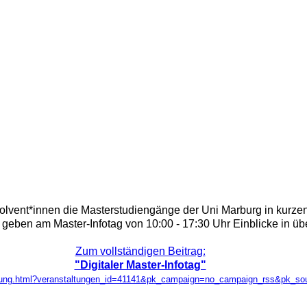
olvent*innen die Masterstudiengänge der Uni Marburg in kurze
eben am Master-Infotag von 10:00 - 17:30 Uhr Einblicke in übe
Zum vollständigen Beitrag:
"Digitaler Master-Infotag"
taltung.html?veranstaltungen_id=41141&pk_campaign=no_campaign_rss&pk_s