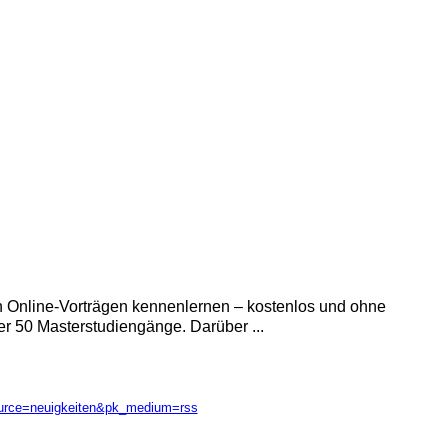
n Online-Vorträgen kennenlernen – kostenlos und ohne
r 50 Masterstudiengänge. Darüber ...
ource=neuigkeiten&pk_medium=rss