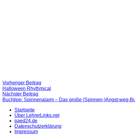
Beitragsnavigation
Vorheriger
Vorheriger Beitrag
Beitrag:
Halloween Rhythmical
Nächster
Nächster Beitrag
Beitrag
Buchtipp: Spinnenalarm – Das große (Spinnen-)Angst-weg-B
Startseite
Über LehrerLinks.net
paed24.de
Datenschutzerklärung
Impressum