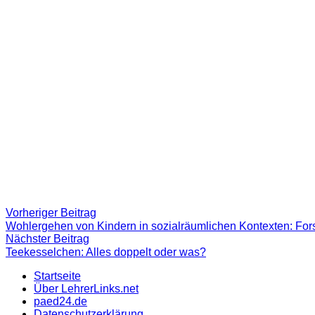
Beitragsnavigation
Vorheriger
Vorheriger Beitrag
Beitrag:
Wohlergehen von Kindern in sozialräumlichen Kontexten: Fors
Nächster
Nächster Beitrag
Beitrag
Teekesselchen: Alles doppelt oder was?
Startseite
Über LehrerLinks.net
paed24.de
Datenschutzerklärung