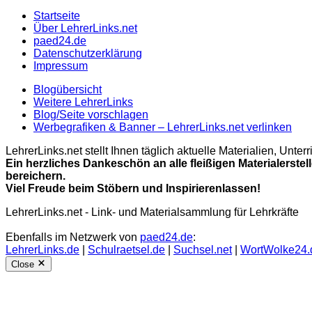
Startseite
Über LehrerLinks.net
paed24.de
Datenschutzerklärung
Impressum
Blogübersicht
Weitere LehrerLinks
Blog/Seite vorschlagen
Werbegrafiken & Banner – LehrerLinks.net verlinken
LehrerLinks.net stellt Ihnen täglich aktuelle Materialien, Unt
Ein herzliches Dankeschön an alle fleißigen Materialerstel
bereichern.
Viel Freude beim Stöbern und Inspirierenlassen!
LehrerLinks.net - Link- und Materialsammlung für Lehrkräfte
Ebenfalls im Netzwerk von
paed24.de
:
LehrerLinks.de
|
Schulraetsel.de
|
Suchsel.net
|
WortWolke24.
Close