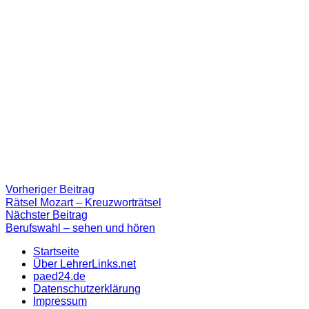
Beitragsnavigation
Vorheriger
Vorheriger Beitrag
Beitrag:
Rätsel Mozart – Kreuzworträtsel
Nächster
Nächster Beitrag
Beitrag
Berufswahl – sehen und hören
Startseite
Über LehrerLinks.net
paed24.de
Datenschutzerklärung
Impressum