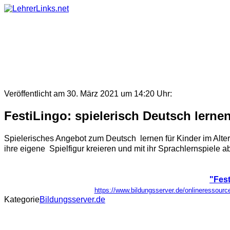
Skip
to
content
Veröffentlicht am 30. März 2021 um 14:20 Uhr:
FestiLingo: spielerisch Deutsch lern
Spielerisches Angebot zum Deutsch lernen für Kinder im Alte
ihre eigene Spielfigur kreieren und mit ihr Sprachlernspiele ab
"Fes
https://www.bildungsserver.de/onlineresso
Kategorie
Bildungsserver.de