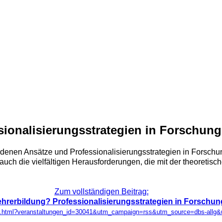
sionalisierungsstrategien in Forschung
edenen Ansätze und Professionali­sierungsstrategien in Forsch
 auch die vielfältigen Herausforderungen, die mit der theoreti
Zum vollständigen Beitrag:
ehrerbildung? Professionalisierungsstrategien in Forschun
tung.html?veranstaltungen_id=30041&utm_campaign=rss&utm_source=dbs-all