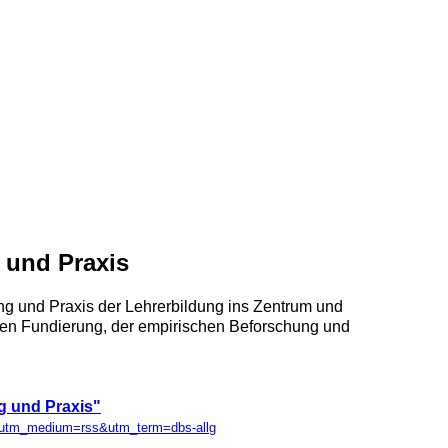
 und Praxis
ung und Praxis der Lehrerbildung ins Zentrum und
schen Fundierung, der empirischen Beforschung und
g und Praxis"
g&utm_medium=rss&utm_term=dbs-allg