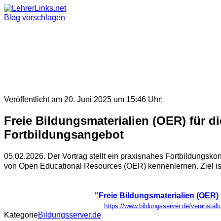
Skip
to
Blog vorschlagen
content
Veröffentlicht am 20. Juni 2025 um 15:46 Uhr:
Freie Bildungsmaterialien (OER) für d
Fortbildungsangebot
05.02.2026. Der Vortrag stellt ein praxisnahes Fortbildungsko
von Open Educational Resources (OER) kennenlernen. Ziel ist es
"Freie Bildungsmaterialien (OER) 
https://www.bildungsserver.de/verans
Kategorie
Bildungsserver.de