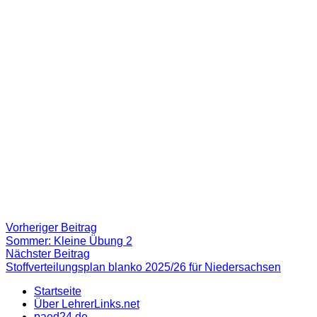
Beitragsnavigation
Vorheriger
Vorheriger Beitrag
Beitrag:
Sommer: Kleine Übung 2
Nächster
Nächster Beitrag
Beitrag
Stoffverteilungsplan blanko 2025/26 für Niedersachsen
Startseite
Über LehrerLinks.net
paed24.de