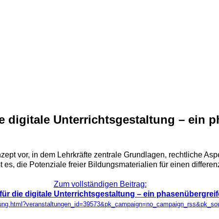
ie digitale Unterrichtsgestaltung – ein
nzept vor, in dem Lehrkräfte zentrale Grundlagen, rechtliche A
, die Potenziale freier Bildungsmaterialien für einen differenzi
Zum vollständigen Beitrag:
für die digitale Unterrichtsgestaltung – ein phasenübergr
taltung.html?veranstaltungen_id=39573&pk_campaign=no_campaign_rss&pk_s