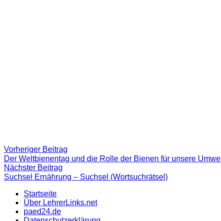
Beitragsnavigation
Vorheriger
Vorheriger Beitrag
Beitrag:
Der Weltbienentag und die Rolle der Bienen für unsere Umwel
Nächster
Nächster Beitrag
Beitrag
Suchsel Ernährung – Suchsel (Wortsuchrätsel)
Startseite
Über LehrerLinks.net
paed24.de
Datenschutzerklärung