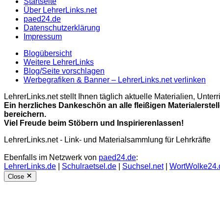
Startseite
Über LehrerLinks.net
paed24.de
Datenschutzerklärung
Impressum
Blogübersicht
Weitere LehrerLinks
Blog/Seite vorschlagen
Werbegrafiken & Banner – LehrerLinks.net verlinken
LehrerLinks.net stellt Ihnen täglich aktuelle Materialien, Unt
Ein herzliches Dankeschön an alle fleißigen Materialerstel
bereichern.
Viel Freude beim Stöbern und Inspirierenlassen!
LehrerLinks.net - Link- und Materialsammlung für Lehrkräfte
Ebenfalls im Netzwerk von
paed24.de
:
LehrerLinks.de
|
Schulraetsel.de
|
Suchsel.net
|
WortWolke24.
Close