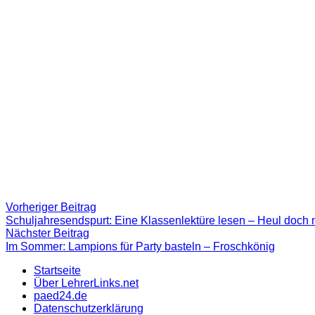
Beitragsnavigation
Vorheriger
Vorheriger Beitrag
Beitrag:
Schuljahresendspurt: Eine Klassenlektüre lesen – Heul doch ni
Nächster
Nächster Beitrag
Beitrag
Im Sommer: Lampions für Party basteln – Froschkönig
Startseite
Über LehrerLinks.net
paed24.de
Datenschutzerklärung