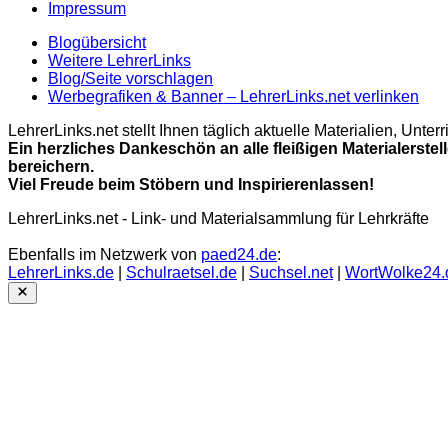
Impressum
Blogübersicht
Weitere LehrerLinks
Blog/Seite vorschlagen
Werbegrafiken & Banner – LehrerLinks.net verlinken
LehrerLinks.net stellt Ihnen täglich aktuelle Materialien, Unt
Ein herzliches Dankeschön an alle fleißigen Materialerstel
bereichern.
Viel Freude beim Stöbern und Inspirierenlassen!
LehrerLinks.net - Link- und Materialsammlung für Lehrkräfte
Ebenfalls im Netzwerk von
paed24.de
:
LehrerLinks.de
|
Schulraetsel.de
|
Suchsel.net
|
WortWolke24.
Close