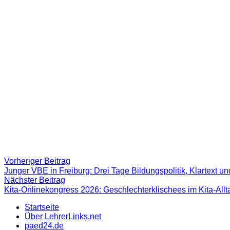
Beitragsnavigation
Vorheriger
Vorheriger Beitrag
Beitrag:
Junger VBE in Freiburg: Drei Tage Bildungspolitik, Klartext u
Nächster
Nächster Beitrag
Beitrag
Kita-Onlinekongress 2026: Geschlechterklischees im Kita-Allta
Startseite
Über LehrerLinks.net
paed24.de