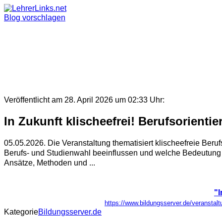
Skip
to
Blog vorschlagen
content
Veröffentlicht am 28. April 2026 um 02:33 Uhr:
In Zukunft klischeefrei! Berufsorienti
05.05.2026. Die Veranstaltung thematisiert klischeefreie Beruf
Berufs- und Studienwahl beeinflussen und welche Bedeutung ei
Ansätze, Methoden und ...
"I
https://www.bildungsserver.de/verans
Kategorie
Bildungsserver.de