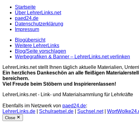
Startseite
Über LehrerLinks.net
paed24.de
Datenschutzerklärung
Impressum
Blogübersicht
Weitere LehrerLinks
Blog/Seite vorschlagen
Werbegrafiken & Banner – LehrerLinks.net verlinken
LehrerLinks.net stellt Ihnen täglich aktuelle Materialien, Unt
Ein herzliches Dankeschön an alle fleißigen Materialerstel
bereichern.
Viel Freude beim Stöbern und Inspirierenlassen!
LehrerLinks.net - Link- und Materialsammlung für Lehrkräfte
Ebenfalls im Netzwerk von
paed24.de
:
LehrerLinks.de
|
Schulraetsel.de
|
Suchsel.net
|
WortWolke24.
Close