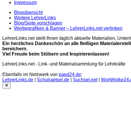
Impressum
Blogübersicht
Weitere LehrerLinks
Blog/Seite vorschlagen
Werbegrafiken & Banner – LehrerLinks.net verlinken
LehrerLinks.net stellt Ihnen täglich aktuelle Materialien, Unt
Ein herzliches Dankeschön an alle fleißigen Materialerstel
bereichern.
Viel Freude beim Stöbern und Inspirierenlassen!
LehrerLinks.net - Link- und Materialsammlung für Lehrkräfte
Ebenfalls im Netzwerk von
paed24.de
:
LehrerLinks.de
|
Schulraetsel.de
|
Suchsel.net
|
WortWolke24.
Close