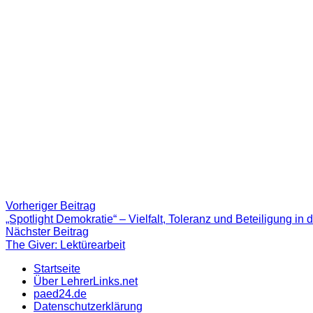
Beitragsnavigation
Vorheriger
Vorheriger Beitrag
Beitrag:
„Spotlight Demokratie“ – Vielfalt, Toleranz und Beteiligung in d
Nächster
Nächster Beitrag
Beitrag
The Giver: Lektürearbeit
Startseite
Über LehrerLinks.net
paed24.de
Datenschutzerklärung