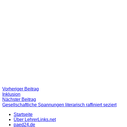
Beitragsnavigation
Vorheriger
Vorheriger Beitrag
Beitrag:
Inklusion
Nächster
Nächster Beitrag
Beitrag
Gesellschaftliche Spannungen literarisch raffiniert seziert
Startseite
Über LehrerLinks.net
paed24.de