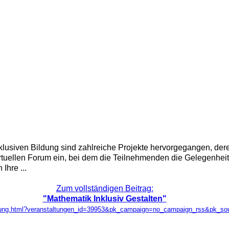
klusiven Bildung sind zahlreiche Projekte hervorgegangen, der
rtuellen Forum ein, bei dem die Teilnehmenden die Gelegenheit
Ihre ...
Zum vollständigen Beitrag:
"Mathematik Inklusiv Gestalten"
taltung.html?veranstaltungen_id=39953&pk_campaign=no_campaign_rss&pk_s