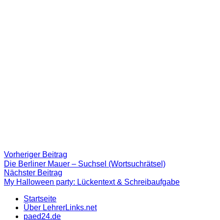
Beitragsnavigation
Vorheriger
Vorheriger Beitrag
Beitrag:
Die Berliner Mauer – Suchsel (Wortsuchrätsel)
Nächster
Nächster Beitrag
Beitrag
My Halloween party: Lückentext & Schreibaufgabe
Startseite
Über LehrerLinks.net
paed24.de