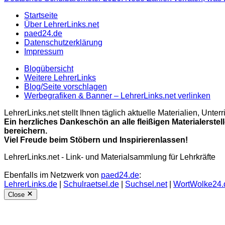
Startseite
Über LehrerLinks.net
paed24.de
Datenschutzerklärung
Impressum
Blogübersicht
Weitere LehrerLinks
Blog/Seite vorschlagen
Werbegrafiken & Banner – LehrerLinks.net verlinken
LehrerLinks.net stellt Ihnen täglich aktuelle Materialien, Unt
Ein herzliches Dankeschön an alle fleißigen Materialerstel
bereichern.
Viel Freude beim Stöbern und Inspirierenlassen!
LehrerLinks.net - Link- und Materialsammlung für Lehrkräfte
Ebenfalls im Netzwerk von
paed24.de
:
LehrerLinks.de
|
Schulraetsel.de
|
Suchsel.net
|
WortWolke24.
Close