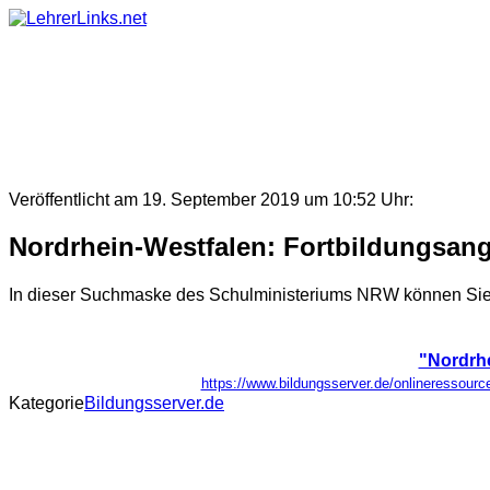
Skip
to
content
Veröffentlicht am 19. September 2019 um 10:52 Uhr:
Nordrhein-Westfalen: Fortbildungsan
In dieser Suchmaske des Schulministeriums NRW können Sie
"Nordrhe
https://www.bildungsserver.de/onlineresso
Kategorie
Bildungsserver.de