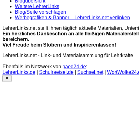
Blogübersicht
Weitere LehrerLinks
Blog/Seite vorschlagen
Werbegrafiken & Banner – LehrerLinks.net verlinken
LehrerLinks.net stellt Ihnen täglich aktuelle Materialien, Unt
Ein herzliches Dankeschön an alle fleißigen Materialerstel
bereichern.
Viel Freude beim Stöbern und Inspirierenlassen!
LehrerLinks.net - Link- und Materialsammlung für Lehrkräfte
Ebenfalls im Netzwerk von
paed24.de
:
LehrerLinks.de
|
Schulraetsel.de
|
Suchsel.net
|
WortWolke24.
Close