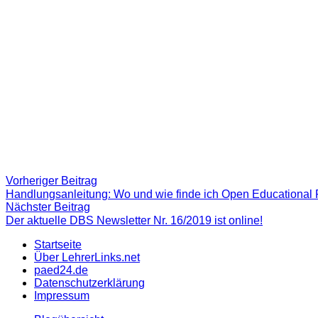
Beitragsnavigation
Vorheriger
Vorheriger Beitrag
Beitrag:
Handlungsanleitung: Wo und wie finde ich Open Educational
Nächster
Nächster Beitrag
Beitrag
Der aktuelle DBS Newsletter Nr. 16/2019 ist online!
Startseite
Über LehrerLinks.net
paed24.de
Datenschutzerklärung
Impressum