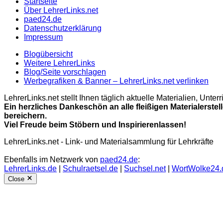
Startseite
Über LehrerLinks.net
paed24.de
Datenschutzerklärung
Impressum
Blogübersicht
Weitere LehrerLinks
Blog/Seite vorschlagen
Werbegrafiken & Banner – LehrerLinks.net verlinken
LehrerLinks.net stellt Ihnen täglich aktuelle Materialien, Unt
Ein herzliches Dankeschön an alle fleißigen Materialerstel
bereichern.
Viel Freude beim Stöbern und Inspirierenlassen!
LehrerLinks.net - Link- und Materialsammlung für Lehrkräfte
Ebenfalls im Netzwerk von
paed24.de
:
LehrerLinks.de
|
Schulraetsel.de
|
Suchsel.net
|
WortWolke24.
Close