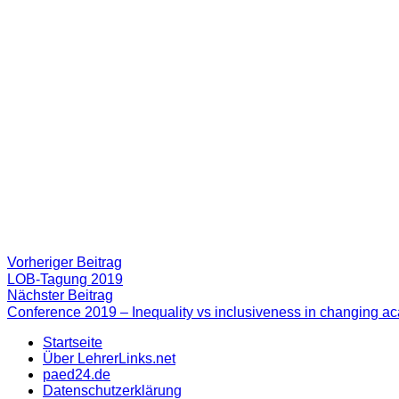
Beitragsnavigation
Vorheriger
Vorheriger Beitrag
Beitrag:
LOB-Tagung 2019
Nächster
Nächster Beitrag
Beitrag
Conference 2019 – Inequality vs inclusiveness in changing ac
Startseite
Über LehrerLinks.net
paed24.de
Datenschutzerklärung