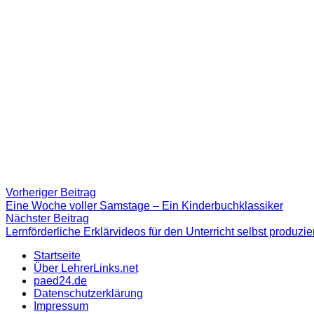
Beitragsnavigation
Vorheriger
Vorheriger Beitrag
Beitrag:
Eine Woche voller Samstage – Ein Kinderbuchklassiker
Nächster
Nächster Beitrag
Beitrag
Lernförderliche Erklärvideos für den Unterricht selbst produzi
Startseite
Über LehrerLinks.net
paed24.de
Datenschutzerklärung
Impressum