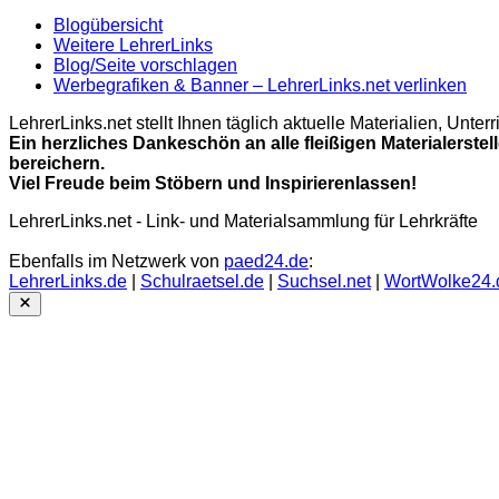
Blogübersicht
Weitere LehrerLinks
Blog/Seite vorschlagen
Werbegrafiken & Banner – LehrerLinks.net verlinken
LehrerLinks.net stellt Ihnen täglich aktuelle Materialien, Unt
Ein herzliches Dankeschön an alle fleißigen Materialerstel
bereichern.
Viel Freude beim Stöbern und Inspirierenlassen!
LehrerLinks.net - Link- und Materialsammlung für Lehrkräfte
Ebenfalls im Netzwerk von
paed24.de
:
LehrerLinks.de
|
Schulraetsel.de
|
Suchsel.net
|
WortWolke24.
Close