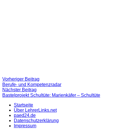
Beitragsnavigation
Vorheriger
Vorheriger Beitrag
Beitrag:
Berufe- und Kompetenzradar
Nächster
Nächster Beitrag
Beitrag
Bastelprojekt Schultüte: Marienkäfer – Schultüte
Startseite
Über LehrerLinks.net
paed24.de
Datenschutzerklärung
Impressum