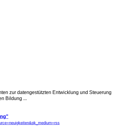
hten zur datengestützten Entwicklung und Steuerung
n Bildung ...
ung"
ource=neuigkeiten&pk_medium=rss