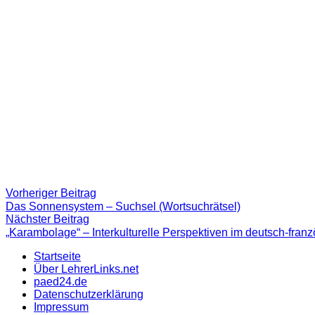
Beitragsnavigation
Vorheriger
Vorheriger Beitrag
Beitrag:
Das Sonnensystem – Suchsel (Wortsuchrätsel)
Nächster
Nächster Beitrag
Beitrag
„Karambolage“ – Interkulturelle Perspektiven im deutsch-fr
Startseite
Über LehrerLinks.net
paed24.de
Datenschutzerklärung
Impressum