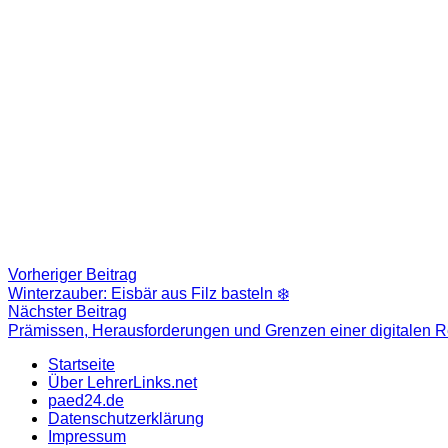
Beitragsnavigation
Vorheriger
Vorheriger Beitrag
Beitrag:
Winterzauber: Eisbär aus Filz basteln ‍❄️
Nächster
Nächster Beitrag
Beitrag
Prämissen, Herausforderungen und Grenzen einer digitalen 
Startseite
Über LehrerLinks.net
paed24.de
Datenschutzerklärung
Impressum