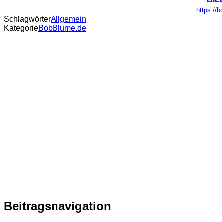
https://
Schlagwörter
Allgemein
Kategorie
BobBlume.de
Beitragsnavigation