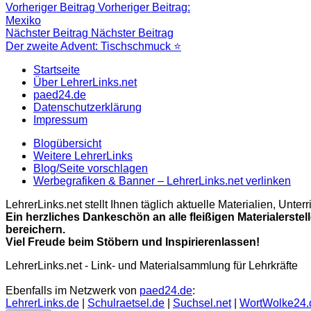
Vorheriger Beitrag
Vorheriger Beitrag:
Mexiko
Nächster Beitrag
Nächster Beitrag
Der zweite Advent: Tischschmuck ⭐️
Startseite
Über LehrerLinks.net
paed24.de
Datenschutzerklärung
Impressum
Blogübersicht
Weitere LehrerLinks
Blog/Seite vorschlagen
Werbegrafiken & Banner – LehrerLinks.net verlinken
LehrerLinks.net stellt Ihnen täglich aktuelle Materialien, Unt
Ein herzliches Dankeschön an alle fleißigen Materialerstel
bereichern.
Viel Freude beim Stöbern und Inspirierenlassen!
LehrerLinks.net - Link- und Materialsammlung für Lehrkräfte
Ebenfalls im Netzwerk von
paed24.de
:
LehrerLinks.de
|
Schulraetsel.de
|
Suchsel.net
|
WortWolke24.