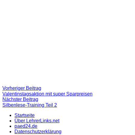
Beitragsnavigation
Vorheriger
Vorheriger Beitrag
Beitrag:
Valentinstagsaktion mit super Sparpreisen
Nächster
Nächster Beitrag
Beitrag
Silbenlese-Training Teil 2
Startseite
Über LehrerLinks.net
paed24.de
Datenschutzerklärung