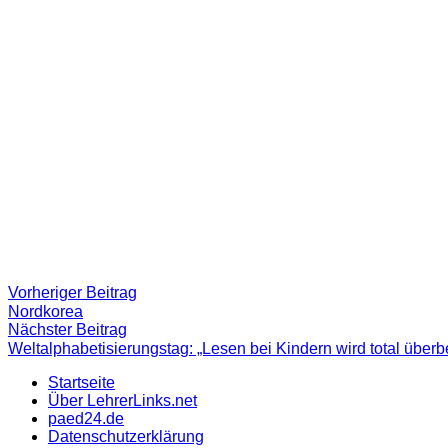
Beitragsnavigation
Vorheriger
Vorheriger Beitrag
Beitrag:
Nordkorea
Nächster
Nächster Beitrag
Beitrag
Weltalphabetisierungstag: „Lesen bei Kindern wird total überb
Startseite
Über LehrerLinks.net
paed24.de
Datenschutzerklärung