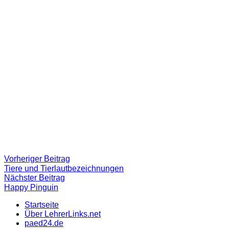
Beitragsnavigation
Vorheriger
Vorheriger Beitrag
Beitrag:
Tiere und Tierlautbezeichnungen
Nächster
Nächster Beitrag
Beitrag
Happy Pinguin
Startseite
Über LehrerLinks.net
paed24.de