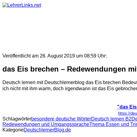
Skip
to
content
Veröffentlicht am 26. August 2019 um 08:59 Uhr:
das Eis brechen – Redewendungen mit 
Deutsch lernen mit Deutschlernerblog das Eis brechen Bedeu
ich nicht mit ihm warm, doch irgendwann ist das Eis gebrochen
"das Eis
https://de
Schlagwörter
besondere deutsche Wörter
Deutsch lernen B2
De
Redewendungen und Umgangssprache
Thema Essen und Tri
Kategorie
DeutschlernerBlog.de