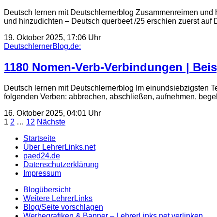
Deutsch lernen mit Deutschlernerblog Zusammenreimen und hi
und hinzudichten – Deutsch querbeet /25 erschien zuerst auf
19. Oktober 2025, 17:06 Uhr
DeutschlernerBlog.de:
1180 Nomen-Verb-Verbindungen | Beis
Deutsch lernen mit Deutschlernerblog Im einundsiebzigsten T
folgenden Verben: abbrechen, abschließen, aufnehmen, begebe
16. Oktober 2025, 04:01 Uhr
Seitennummerierung
1
2
…
12
Nächste
der
Startseite
Über LehrerLinks.net
Beiträge
paed24.de
Datenschutzerklärung
Impressum
Blogübersicht
Weitere LehrerLinks
Blog/Seite vorschlagen
Werbegrafiken & Banner – LehrerLinks.net verlinken