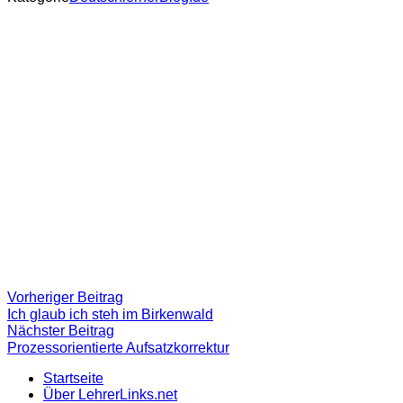
Beitragsnavigation
Vorheriger
Vorheriger Beitrag
Beitrag:
Ich glaub ich steh im Birkenwald
Nächster
Nächster Beitrag
Beitrag
Prozessorientierte Aufsatzkorrektur
Startseite
Über LehrerLinks.net