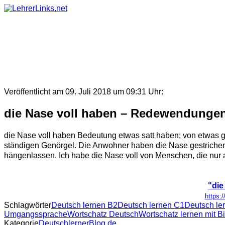
Skip
to
content
Veröffentlicht am 09. Juli 2018 um 09:31 Uhr:
die Nase voll haben – Redewendungen
die Nase voll haben Bedeutung etwas satt haben; von etwas gen
ständigen Genörgel. Die Anwohner haben die Nase gestrichen 
hängenlassen. Ich habe die Nase voll von Menschen, die nur an
"die
https:
Schlagwörter
Deutsch lernen B2
Deutsch lernen C1
Deutsch le
Umgangssprache
Wortschatz Deutsch
Wortschatz lernen mit B
Kategorie
DeutschlernerBlog.de