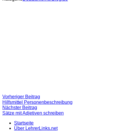
Beitragsnavigation
Vorheriger
Vorheriger Beitrag
Beitrag:
Hilfsmittel Personenbeschreibung
Nächster
Nächster Beitrag
Beitrag
Sätze mit Adjetiven schreiben
Startseite
Über LehrerLinks.net