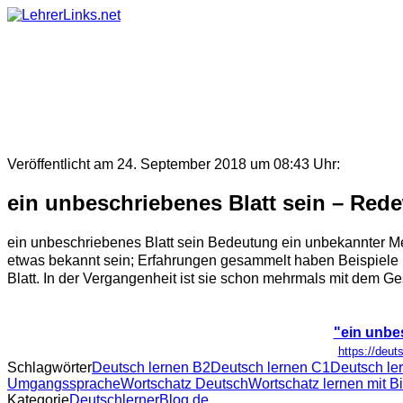
Skip
to
content
Veröffentlicht am 24. September 2018 um 08:43 Uhr:
ein unbeschriebenes Blatt sein – Re
ein unbeschriebenes Blatt sein Bedeutung ein unbekannter Me
etwas bekannt sein; Erfahrungen gesammelt haben Beispiele Pol
Blatt. In der Vergangenheit ist sie schon mehrmals mit dem Ges
"ein unbe
https://deut
Schlagwörter
Deutsch lernen B2
Deutsch lernen C1
Deutsch le
Umgangssprache
Wortschatz Deutsch
Wortschatz lernen mit B
Kategorie
DeutschlernerBlog.de