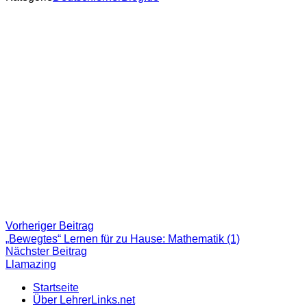
Beitragsnavigation
Vorheriger
Vorheriger Beitrag
Beitrag:
„Bewegtes“ Lernen für zu Hause: Mathematik (1)
Nächster
Nächster Beitrag
Beitrag
Llamazing
Startseite
Über LehrerLinks.net