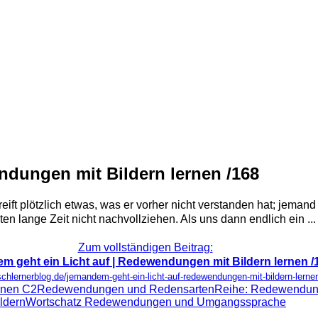
ndungen mit Bildern lernen /168
ift plötzlich etwas, was er vorher nicht verstanden hat; jeman
ten lange Zeit nicht nachvollziehen. Als uns dann endlich ein ...
Zum vollständigen Beitrag:
m geht ein Licht auf | Redewendungen mit Bildern lernen /
schlernerblog.de/jemandem-geht-ein-licht-auf-redewendungen-mit-bildern-lerne
rnen C2
Redewendungen und Redensarten
Reihe: Redewendung
ildern
Wortschatz Redewendungen und Umgangssprache