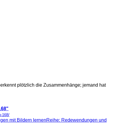
d erkennt plötzlich die Zusammenhänge; jemand hat
168"
n-168/
en mit Bildern lernen
Reihe: Redewendungen und