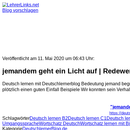
Skip
to
Blog vorschlagen
content
Veröffentlicht am 11. Mai 2020 um 06:43 Uhr:
jemandem geht ein Licht auf | Redewe
Deutsch lernen mit Deutschlernerblog Bedeutung jemand begre
plötzlich einen guten Einfall Beispiele Wir konnten sein Verhal
"jemande
https://deut
Schlagwörter
Deutsch lernen B2
Deutsch lernen C1
Deutsch le
Umgangssprache
Wortschatz Deutsch
Wortschatz lernen mit B
Kategorie
DeutschlernerBlog.de