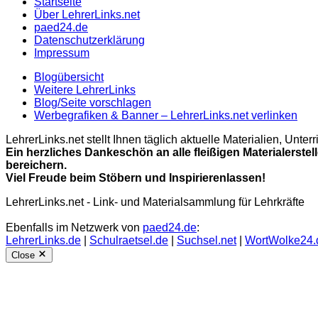
Startseite
Über LehrerLinks.net
paed24.de
Datenschutzerklärung
Impressum
Blogübersicht
Weitere LehrerLinks
Blog/Seite vorschlagen
Werbegrafiken & Banner – LehrerLinks.net verlinken
LehrerLinks.net stellt Ihnen täglich aktuelle Materialien, Unt
Ein herzliches Dankeschön an alle fleißigen Materialerstel
bereichern.
Viel Freude beim Stöbern und Inspirierenlassen!
LehrerLinks.net - Link- und Materialsammlung für Lehrkräfte
Ebenfalls im Netzwerk von
paed24.de
:
LehrerLinks.de
|
Schulraetsel.de
|
Suchsel.net
|
WortWolke24.
Close