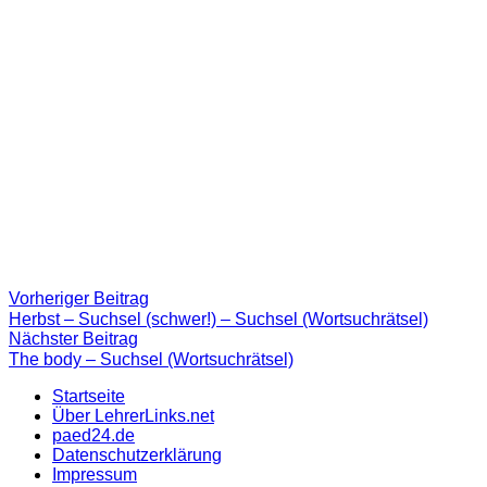
Beitragsnavigation
Vorheriger
Vorheriger Beitrag
Beitrag:
Herbst – Suchsel (schwer!) – Suchsel (Wortsuchrätsel)
Nächster
Nächster Beitrag
Beitrag
The body – Suchsel (Wortsuchrätsel)
Startseite
Über LehrerLinks.net
paed24.de
Datenschutzerklärung
Impressum