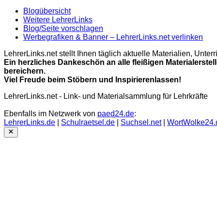
Blogübersicht
Weitere LehrerLinks
Blog/Seite vorschlagen
Werbegrafiken & Banner – LehrerLinks.net verlinken
LehrerLinks.net stellt Ihnen täglich aktuelle Materialien, Unt
Ein herzliches Dankeschön an alle fleißigen Materialerstel
bereichern.
Viel Freude beim Stöbern und Inspirierenlassen!
LehrerLinks.net - Link- und Materialsammlung für Lehrkräfte
Ebenfalls im Netzwerk von
paed24.de
:
LehrerLinks.de
|
Schulraetsel.de
|
Suchsel.net
|
WortWolke24.
Close