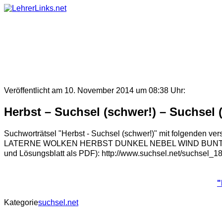
Skip
to
content
Veröffentlicht am 10. November 2014 um 08:38 Uhr:
Herbst – Suchsel (schwer!) – Suchsel 
Suchworträtsel "Herbst - Suchsel (schwer!)" mit fol
LATERNE WOLKEN HERBST DUNKEL NEBEL WIND BUNT KALT TEE D
und Lösungsblatt als PDF): http://www.suchsel.net/suchsel_1
"
Kategorie
suchsel.net