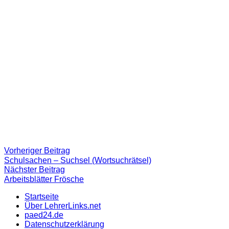
Beitragsnavigation
Vorheriger
Vorheriger Beitrag
Beitrag:
Schulsachen – Suchsel (Wortsuchrätsel)
Nächster
Nächster Beitrag
Beitrag
Arbeitsblätter Frösche
Startseite
Über LehrerLinks.net
paed24.de
Datenschutzerklärung