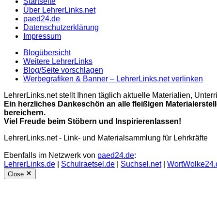
Startseite
Über LehrerLinks.net
paed24.de
Datenschutzerklärung
Impressum
Blogübersicht
Weitere LehrerLinks
Blog/Seite vorschlagen
Werbegrafiken & Banner – LehrerLinks.net verlinken
LehrerLinks.net stellt Ihnen täglich aktuelle Materialien, Unt
Ein herzliches Dankeschön an alle fleißigen Materialerstel
bereichern.
Viel Freude beim Stöbern und Inspirierenlassen!
LehrerLinks.net - Link- und Materialsammlung für Lehrkräfte
Ebenfalls im Netzwerk von
paed24.de
:
LehrerLinks.de
|
Schulraetsel.de
|
Suchsel.net
|
WortWolke24.
Close