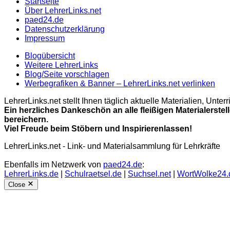
Startseite
Über LehrerLinks.net
paed24.de
Datenschutzerklärung
Impressum
Blogübersicht
Weitere LehrerLinks
Blog/Seite vorschlagen
Werbegrafiken & Banner – LehrerLinks.net verlinken
LehrerLinks.net stellt Ihnen täglich aktuelle Materialien, Unt
Ein herzliches Dankeschön an alle fleißigen Materialerstel
bereichern.
Viel Freude beim Stöbern und Inspirierenlassen!
LehrerLinks.net - Link- und Materialsammlung für Lehrkräfte
Ebenfalls im Netzwerk von
paed24.de
:
LehrerLinks.de
|
Schulraetsel.de
|
Suchsel.net
|
WortWolke24.
Close