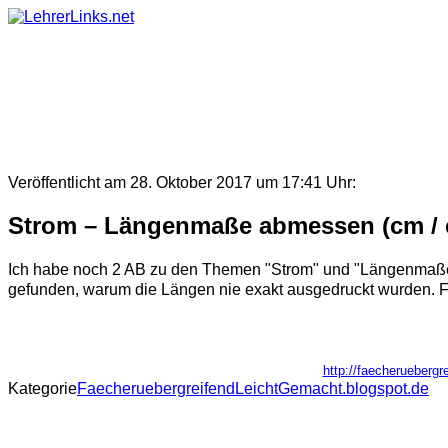
Skip
to
content
Veröffentlicht am 28. Oktober 2017 um 17:41 Uhr:
Strom – Längenmaße abmessen (cm /
Ich habe noch 2 AB zu den Themen "Strom" und "Längenmaße"
gefunden, warum die Längen nie exakt ausgedruckt wurden. Fal
http://faecherueber
Kategorie
FaecheruebergreifendLeichtGemacht.blogspot.de