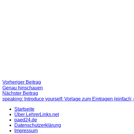
Beitragsnavigation
Vorheriger
Vorheriger Beitrag
Beitrag:
Genau hinschauen
Nächster
Nächster Beitrag
Beitrag
speaking: Introduce yourself: Vorlage zum Eintragen (einfach; 
Startseite
Über LehrerLinks.net
paed24.de
Datenschutzerklärung
Impressum