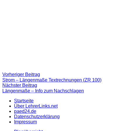
Beitragsnavigation
Vorheriger
Vorheriger Beitrag
Beitrag:
Strom – Längenmaße Textrechnungen (ZR 100)
Nächster
Nächster Beitrag
Beitrag
Längenmaße – Info zum Nachschlagen
Startseite
Über LehrerLinks.net
paed24.de
Datenschutzerklärung
Impressum