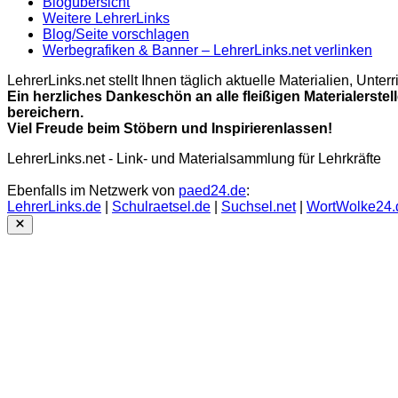
Blogübersicht
Weitere LehrerLinks
Blog/Seite vorschlagen
Werbegrafiken & Banner – LehrerLinks.net verlinken
LehrerLinks.net stellt Ihnen täglich aktuelle Materialien, Unt
Ein herzliches Dankeschön an alle fleißigen Materialerstel
bereichern.
Viel Freude beim Stöbern und Inspirierenlassen!
LehrerLinks.net - Link- und Materialsammlung für Lehrkräfte
Ebenfalls im Netzwerk von
paed24.de
:
LehrerLinks.de
|
Schulraetsel.de
|
Suchsel.net
|
WortWolke24.
Close