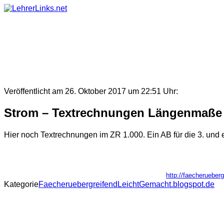
Skip
to
content
Veröffentlicht am 26. Oktober 2017 um 22:51 Uhr:
Strom – Textrechnungen Längenmaße 
Hier noch Textrechnungen im ZR 1.000. Ein AB für die 3. und ei
http://faecherueber
Kategorie
FaecheruebergreifendLeichtGemacht.blogspot.de