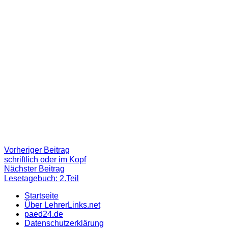
Beitragsnavigation
Vorheriger
Vorheriger Beitrag
Beitrag:
schriftlich oder im Kopf
Nächster
Nächster Beitrag
Beitrag
Lesetagebuch: 2.Teil
Startseite
Über LehrerLinks.net
paed24.de
Datenschutzerklärung