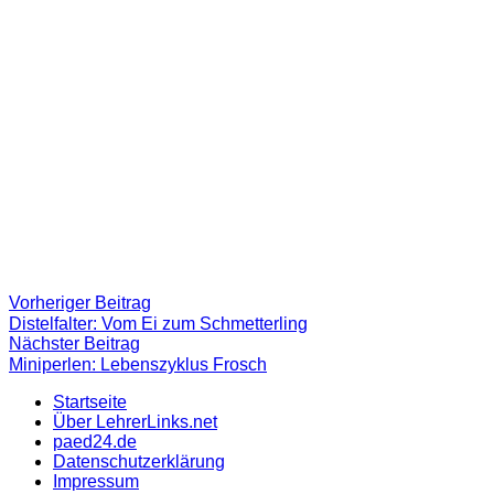
Beitragsnavigation
Vorheriger
Vorheriger Beitrag
Beitrag:
Distelfalter: Vom Ei zum Schmetterling
Nächster
Nächster Beitrag
Beitrag
Miniperlen: Lebenszyklus Frosch
Startseite
Über LehrerLinks.net
paed24.de
Datenschutzerklärung
Impressum