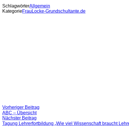
Schlagwörter
Allgemein
Kategorie
FrauLocke-Grundschultante.de
Beitragsnavigation
Vorheriger
Vorheriger Beitrag
Beitrag:
ABC – Übersicht
Nächster
Nächster Beitrag
Beitrag
Tagung Lehrerfortbildung „Wie viel Wissenschaft braucht Lehr