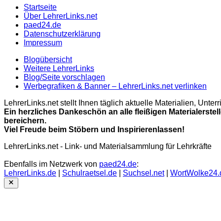
Startseite
Über LehrerLinks.net
paed24.de
Datenschutzerklärung
Impressum
Blogübersicht
Weitere LehrerLinks
Blog/Seite vorschlagen
Werbegrafiken & Banner – LehrerLinks.net verlinken
LehrerLinks.net stellt Ihnen täglich aktuelle Materialien, Unt
Ein herzliches Dankeschön an alle fleißigen Materialerstel
bereichern.
Viel Freude beim Stöbern und Inspirierenlassen!
LehrerLinks.net - Link- und Materialsammlung für Lehrkräfte
Ebenfalls im Netzwerk von
paed24.de
:
LehrerLinks.de
|
Schulraetsel.de
|
Suchsel.net
|
WortWolke24.
Close